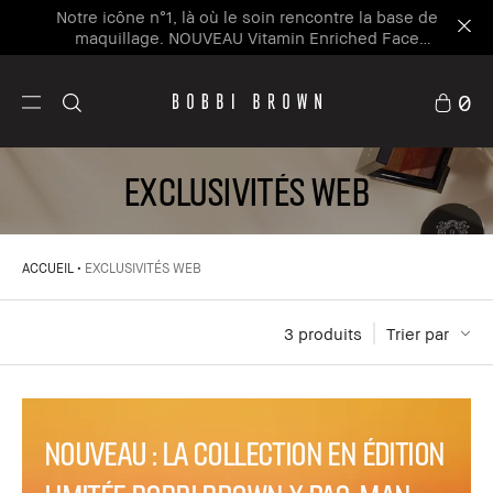
Notre icône n°1, là où le soin rencontre la base de
maquillage. NOUVEAU Vitamin Enriched Face
Base+
0
EXCLUSIVITÉS WEB
ACCUEIL
EXCLUSIVITÉS WEB
3
 produits
Trier par
NOUVEAU : la collection en édition