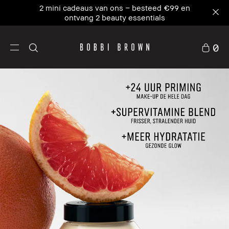
Ons #1 icoon, waar skincare en primer
samenkomen. NIEUW Vitamin Enriched Face
Base+
0