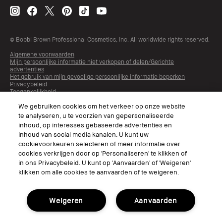
© Bobbi Brown Professional Cosmetics, Inc. All worldwide rights reserved.
Algemene voorwaarden
Mijn persoonlijke informatie niet verkopen of delen/Gerichte
advertenties
Het gebruik van mijn gevoelige persoonlijke informatie beperken
Privacybeleid
Toegankelijkheid
Beheer van sitecookies
We gebruiken cookies om het verkeer op onze website
te analyseren, u te voorzien van gepersonaliseerde
inhoud, op interesses gebaseerde advertenties en
inhoud van social media kanalen. U kunt uw
cookievoorkeuren selecteren of meer informatie over
cookies verkrijgen door op 'Personaliseren' te klikken of
in ons Privacybeleid. U kunt op 'Aanvaarden' of 'Weigeren'
klikken om alle cookies te aanvaarden of te weigeren.
Kies Taal
Weigeren
Aanvaarden