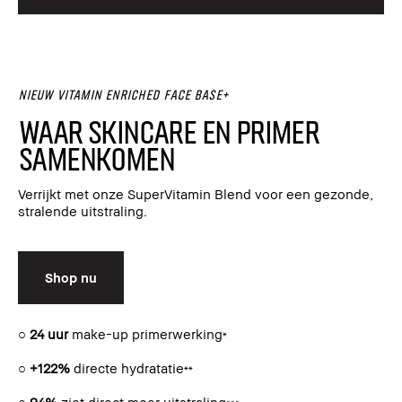
NIEUW Vitamin Enriched Face Base+
Waar skincare en primer
samenkomen
Verrijkt met onze SuperVitamin Blend voor een gezonde,
stralende uitstraling.
Shop nu
○
24 uur
make-up primerwerking
*
○
+122%
directe hydratatie
**
○
94%
ziet direct meer uitstraling