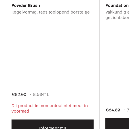
Powder Brush
Foundation
Kegelvormig, taps toelopend borsteltje
Vakkundig 
gezichtsbor
€82.00
8.504" L
Dit product is momenteel niet meer in
€64.00
7
voorraad
Informeer mij