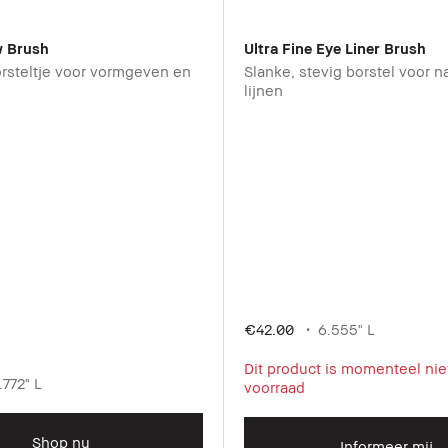
 Brush
Ultra Fine Eye Liner Brush
rsteltje voor vormgeven en
Slanke, stevig borstel voor 
lijnen
€42.00
6.555" L
Dit product is momenteel nie
.772" L
voorraad
Shop nu
Informeer mij