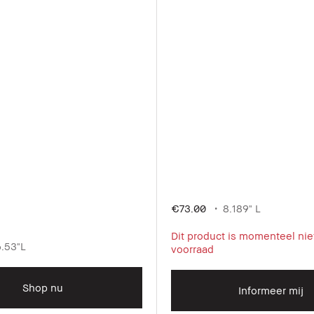
€73.00
8.189" L
Dit product is momenteel nie
6.53"L
voorraad
Shop nu
Informeer mij