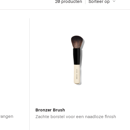
20
 producten
Sorteer op
Bronzer Brush
 wangen
Zachte borstel voor een naadloze finish