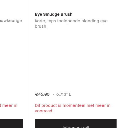
Eye Smudge Brush
nauwkeurige
Korte, taps toelopende blending eye
brush
€46.00
6.713" L
t meer in
Dit product is momenteel niet meer in
voorraad
Informeer mij