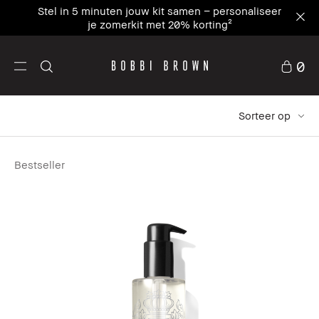
Schrijf je in en ontvang 15% korting op je eerste
bestelling met WELCOME15⁴
0
Sorteer op
Bestseller