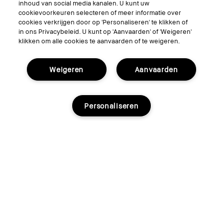
inhoud van social media kanalen. U kunt uw
cookievoorkeuren selecteren of meer informatie over
Hydrating Face Tonic
cookies verkrijgen door op 'Personaliseren' te klikken of
Toner die balans brengt en herstelt
in ons Privacybeleid. U kunt op 'Aanvaarden' of 'Weigeren'
klikken om alle cookies te aanvaarden of te weigeren.
€50.00
Weigeren
Aanvaarden
Personaliseren
Dit product is momenteel niet meer in voorraad
Informeer Mij