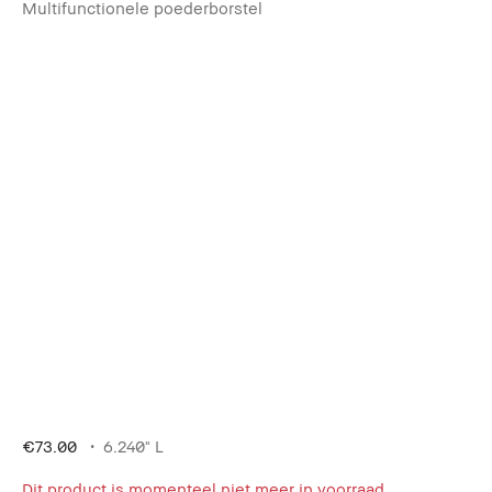
Multifunctionele poederborstel
€73.00
6.240" L
Dit product is momenteel niet meer in voorraad