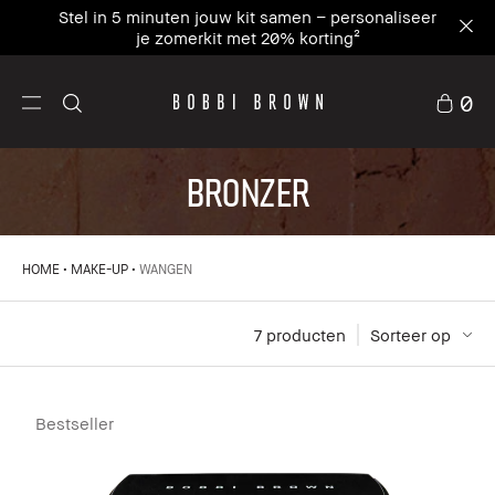
Stel in 5 minuten jouw kit samen – personaliseer
je zomerkit met 20% korting²
0
BRONZER
HOME
MAKE-UP
WANGEN
7
 producten
Sorteer op
Bestseller