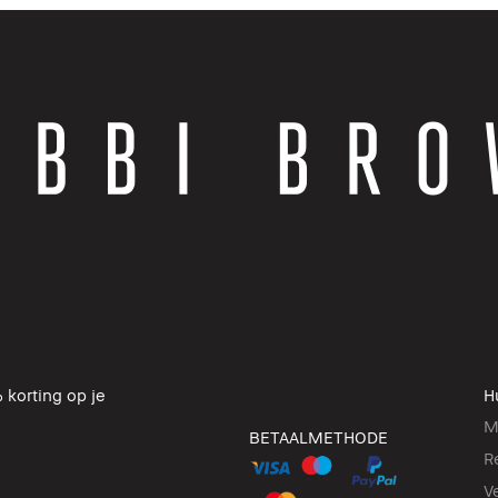
 korting op je
H
M
BETAALMETHODE
R
V