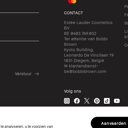
P
CONTACT
F
Estée Lauder Cosmetics
W
BV
L
BE 0403.769.032
k
Ter attentie van Bobbi
Brown
C
Kyoto Building,
Leonardo Da Vincilaan 19
1831 Diegem, België
✉ klantendienst-
be@bobbibrown.com
Volg ons
Aanvaarden
e analyseren, u te voorzien van
© Bobbi Brown Professional Cosmetics, In