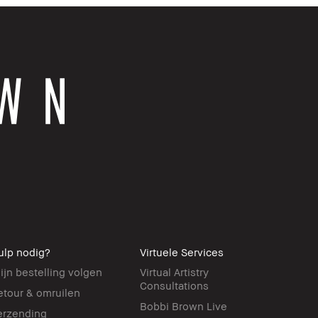
ulp nodig?
Virtuele Services
ijn bestelling volgen
Virtual Artistry
Consultations
etour & omruilen
Bobbi Brown Live
erzending