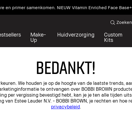
care en primer samenkomen. NIEUW Vitamin Enriched Face Base+
Zoeken
stsellers
Make-
Huidverzorging
Custom
Up
Kits
BEDANKT!
keuren. We houden je op de hoogte van de laatste trends, 
m marketinginformatie te ontvangen over BOBBI BROWN product
ving per vergissing bevestigd hebt, kan je je ten alle tijden uits
g van Estee Lauder N.V. - BOBBI BROWN, je rechten en hoe 
privacybeleid
.