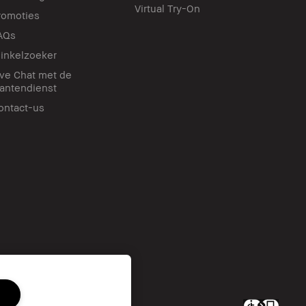
Virtual Try-On
romoties
AQs
inkelzoeker
ive Chat met de
lantendienst
ontact-us
c. All worldwide rights reserved.