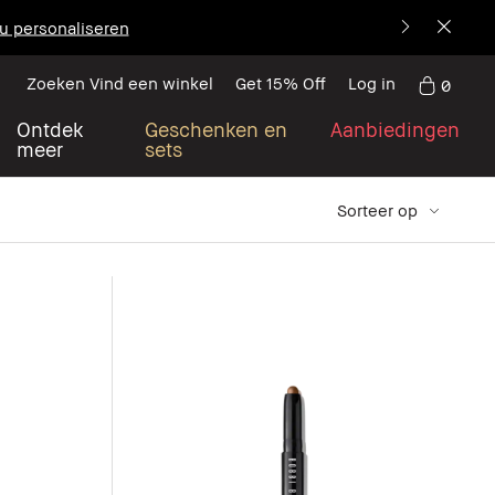
u personaliseren
Zoeken Vind een winkel
Get 15% Off
Log in
0
Ontdek
Geschenken en
Aanbiedingen
meer
sets
Sorteer op