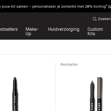
n jouw kit samen – personaliseer je zomerkit met 20% korting²
N
Zoeken
stsellers
Make-
Huidverzorging
Custom
Up
Kits
Bestseller