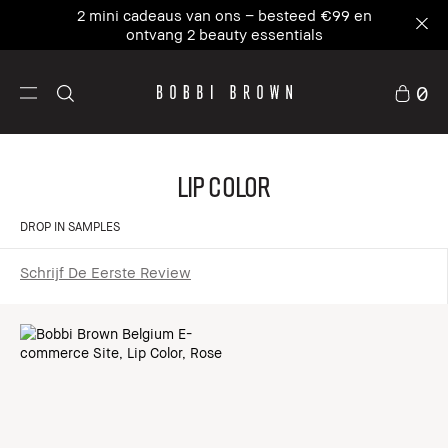
2 mini cadeaus van ons – besteed €99 en
ontvang 2 beauty essentials
0
Lip Color
DROP IN SAMPLES
Schrijf De Eerste Review