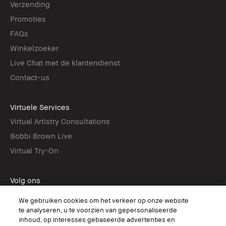
Verzending
Promoties
FAQs
Winkelzoeker
Live Chat met de klantendienst
Contact-us
Virtuele Services
Virtual Artistry Consultations
Bobbi Brown Live
Virtual Try-On
Volg ons
We gebruiken cookies om het verkeer op onze website
te analyseren, u te voorzien van gepersonaliseerde
inhoud, op interesses gebaseerde advertenties en