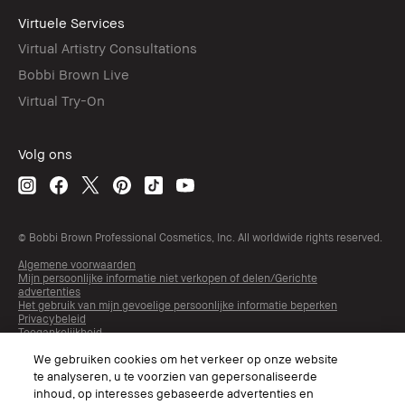
Virtuele Services
Virtual Artistry Consultations
Bobbi Brown Live
Virtual Try-On
Volg ons
© Bobbi Brown Professional Cosmetics, Inc. All worldwide rights reserved.
Algemene voorwaarden
Mijn persoonlijke informatie niet verkopen of delen/Gerichte
advertenties
Het gebruik van mijn gevoelige persoonlijke informatie beperken
Privacybeleid
Toegankelijkheid
Beheer van sitecookies
We gebruiken cookies om het verkeer op onze website
te analyseren, u te voorzien van gepersonaliseerde
inhoud, op interesses gebaseerde advertenties en