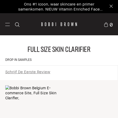
Ons #1 icoon, waar skincare en primer
samenkomen. NIEUW Vitamin Enriched Face
Base+
0
Full Size Skin Clarifier
DROP IN SAMPLES
Schrijf De Eerste Review