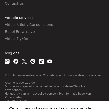
Contact-us
Virtuele Services
Virtual Artistry Consultations
Bobbi Brown Live
Virtual Try-On
Volg ons
© Bobbi Brown Professional Cosmetics, Inc. All worldwide rights reserved.
Algemene voorwaarden
Mijn persoonlijke informatie niet verkopen of delen/Gerichte
advertenties
Het gebruik van mijn gevoelige persoonlijke informatie beperken
Privacybeleid
Toegankelijkheid
Beheer van sitecookies
We gebruiken cookies om het verkeer op onze website