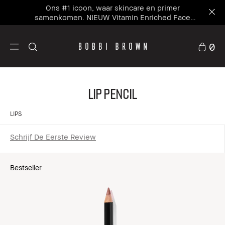
Ons #1 icoon, waar skincare en primer
samenkomen. NIEUW Vitamin Enriched Face
Base+
0
Lip Pencil
LIPS
Schrijf De Eerste Review
Bestseller