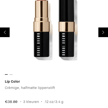
Lip Color
Cr
Crèmige, halfmatte lippenstift
Ee
€38.00
3 kleuren
.12 oz/3.4 g
€2